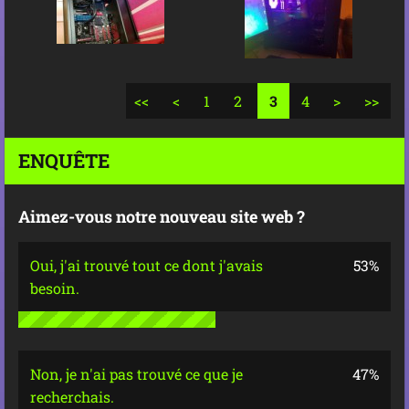
<<
<
1
2
3
4
>
>>
ENQUÊTE
Aimez-vous notre nouveau site web ?
Oui, j'ai trouvé tout ce dont j'avais
53%
besoin.
Non, je n'ai pas trouvé ce que je
47%
recherchais.